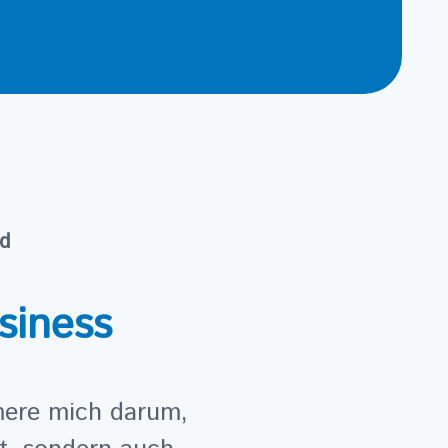
nd
siness
mere mich darum,