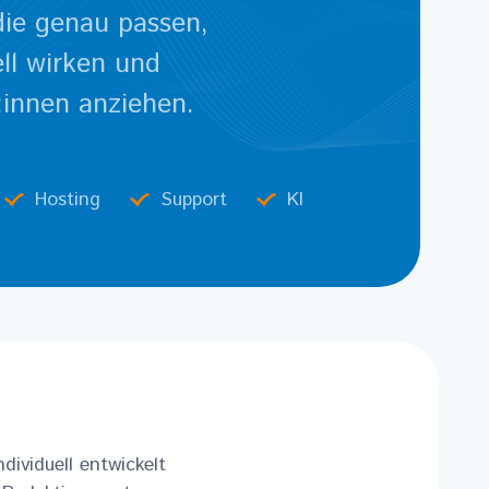
die genau passen,
ell wirken und
innen anziehen.
Hosting
Support
KI
dividuell entwickelt