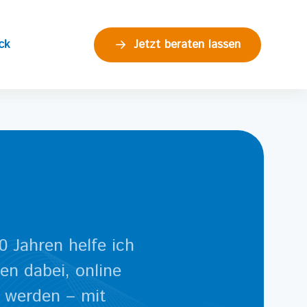
ck
Jetzt beraten lassen
0 Jahren helfe ich
n dabei, online
u werden – mit