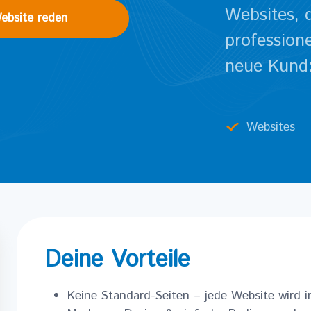
Websites, 
ebsite reden
profession
neue Kund:
Websites
Deine Vorteile
Keine Standard-Seiten – jede Website wird in