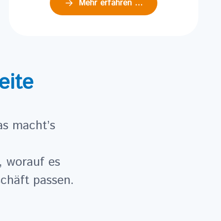
Mehr erfahren …
eite
as macht’s
, worauf es
chäft passen.