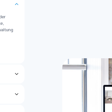
der
te,
waltung